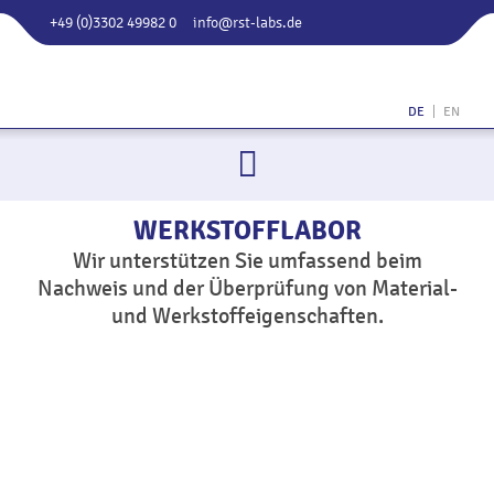
+49 (0)3302 49982 0
info@rst-labs.de
RST
LABS 
DE
EN
Rail
Syste
Testin
GmbH
WERKSTOFFLABOR
Wir unterstützen Sie umfassend beim
Nachweis und der Überprüfung von Material-
und Werkstoffeigenschaften.