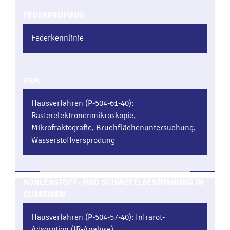
FEDERPRÜFUNG
Federkennlinie
REM
Hausverfahren (P-504-61-40):
Rasterelektronenmikroskopie,
Mikrofraktografie, Bruchflächenuntersuchung,
Wasserstoffversprödung
KOHLENSTOFF- UND SCHWEFELBESTIMMUNG IN
GUSSEISEN
Hausverfahren (P-504-57-40): Infrarot-
Adsorption (IR-Analyse)